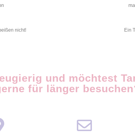
on
ma
eißen nicht!
Ein 
neugierig und möchtest T
gerne für länger besuchen