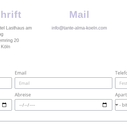
hrift
Mail
tel Lasthaus am
info@tante-alma-koeln.com
ng
rnring 20
 Köln
Email
Telef
Abreise
Apar