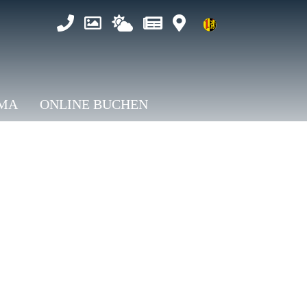
MA
ONLINE BUCHEN