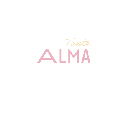
Anschrift
Tante ALMA Hotel Mannheim
Augustaanlage 43-45
D-68165 Mannheim
Tel. +49 621 42070
Reservierung Tante ALMA
Tel. +49 89 9542960 76