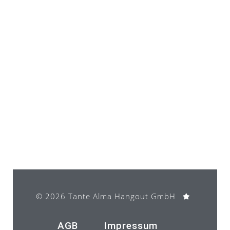
Anschrift
Boutique-Hotel Stadtmitte
Schloßstraße 28-30
45468 Mülheim an der Ruhr
Tel. +49 208 45050
Mail: info@boutique-hotel-stadtmitte.de
© 2026 Tante Alma Hangout GmbH ​
AGB
Impressum