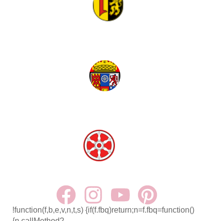
Mannheim
Mülheim
Erfurt
!function(f,b,e,v,n,t,s) {if(f.fbq)return;n=f.fbq=function()
{n.callMethod?