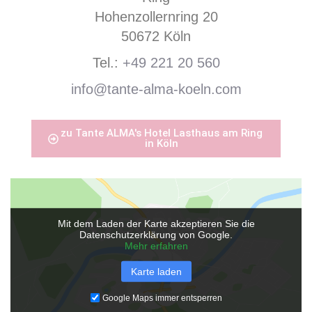
Hohenzollernring 20
50672 Köln
Tel.:
+49 221 20 560
info@tante-alma-koeln.com
zu Tante ALMA's Hotel Lasthaus am Ring
in Köln
Mit dem Laden der Karte akzeptieren Sie die
Datenschutzerklärung von Google.
Mehr erfahren
Karte laden
Google Maps immer entsperren