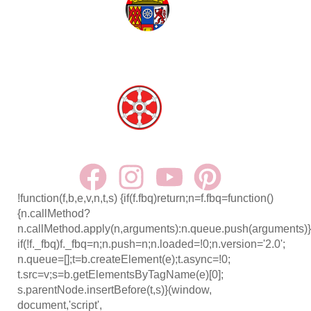
Mülheim
Erfurt
!function(f,b,e,v,n,t,s) {if(f.fbq)return;n=f.fbq=function()
{n.callMethod?
n.callMethod.apply(n,arguments):n.queue.push(arguments)}
if(!f._fbq)f._fbq=n;n.push=n;n.loaded=!0;n.version='2.0';
n.queue=[];t=b.createElement(e);t.async=!0;
t.src=v;s=b.getElementsByTagName(e)[0];
s.parentNode.insertBefore(t,s)}(window,
document,'script',