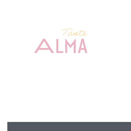
Wall
531
Tel.
Res
Tel.
Mail
Ama
Gali