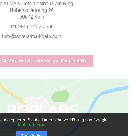
e ALMA’s Hotel Lasthaus am Ring
Hohenzollernring 20
50672 Köln
Tel.:
+49 221 20 560
info@tante-alma-koeln.com
e ALMA's Hotel Lasthaus am Ring in Köln
e akzeptieren Sie die Datenschutzerklärung von Google.
Mehr erfahren
Karte laden