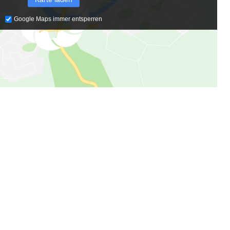
Google Maps immer entsperren
& Social Media