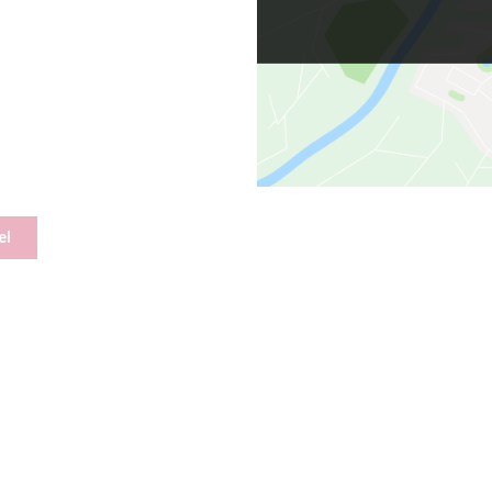
el
schrift
Links 
Kontakt
e ALMA Hotel Bonn